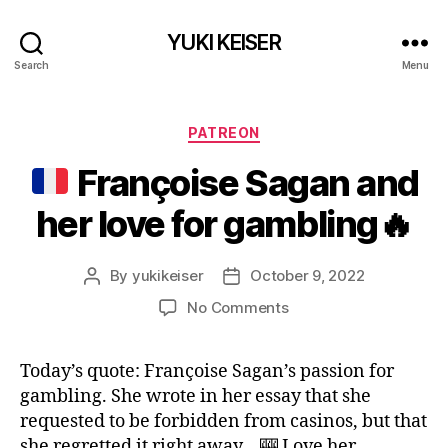
YUKI KEISER
Search
Menu
Categories
PATREON
Françoise Sagan and
her love for gambling
🔥
By
yukikeiser
October 9, 2022
Post
Post
author
date
on
No Comments
Françoise
Today’s quote: Françoise Sagan’s passion for
Sagan
gambling. She wrote in her essay that she
and
her
requested to be forbidden from casinos, but that
love
she regretted it right away… 🎰 Love her