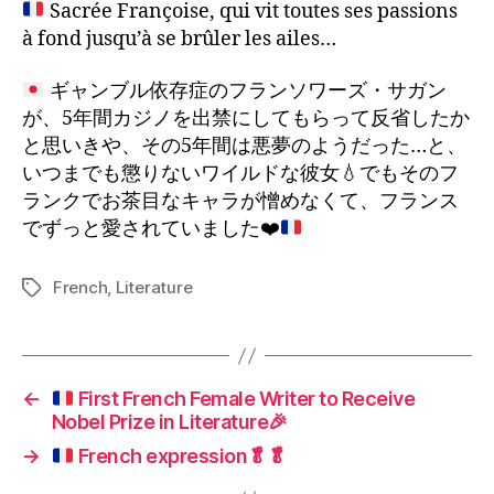
Sacrée Françoise, qui vit toutes ses passions
à fond jusqu’à se brûler les ailes…
ギャンブル依存症のフランソワーズ・サガン
が、5年間カジノを出禁にしてもらって反省したか
と思いきや、その5年間は悪夢のようだった…と、
いつまでも懲りないワイルドな彼女
💧
でもそのフ
ランクでお茶目なキャラが憎めなくて、フランス
でずっと愛されていました
❤️
French
,
Literature
Tags
←
First French Female Writer to Receive
Nobel Prize in Literature
🎉
→
French expression
🥬
🥬