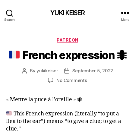
YUKI KEISER
Search
Menu
Categories
PATREON
French expression
🐜
By
yukikeiser
September 5, 2022
Post
Post
author
date
on
No Comments
French
« Mettre la puce à l’oreille » 🐜
expression
🐜
This French expression (literally “to put a
flea to the ear”) means “to give a clue; to get a
clue.”