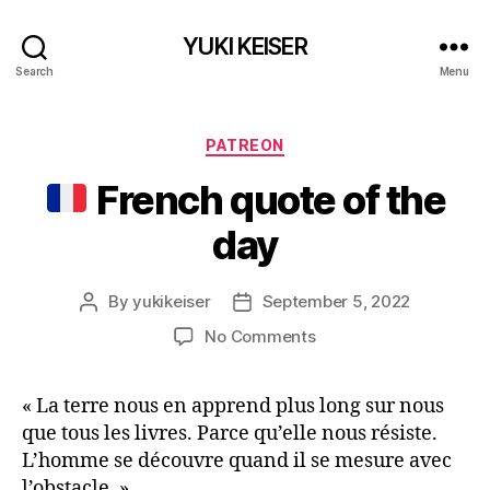
YUKI KEISER
Search
Menu
Categories
PATREON
French quote of the
day
By
yukikeiser
September 5, 2022
Post
Post
author
date
on
No Comments
French
« La terre nous en apprend plus long sur nous
quote
que tous les livres. Parce qu’elle nous résiste.
of
the
L’homme se découvre quand il se mesure avec
day
l’obstacle. »