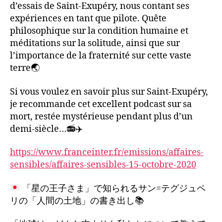
d’essais de Saint-Exupéry, nous contant ses
expériences en tant que pilote. Quête
philosophique sur la condition humaine et
méditations sur la solitude, ainsi que sur
l’importance de la fraternité sur cette vaste
terre
🌏
Si vous voulez en savoir plus sur Saint-Exupéry,
je recommande cet excellent podcast sur sa
mort, restée mystérieuse pendant plus d’un
demi-siècle…📻✈️
https://www.franceinter.fr/emissions/affaires-
sensibles/affaires-sensibles-15-octobre-2020
「星の王子さま」で知られるサン=テグジュペ
リの「人間の土地」の書き出し
📚